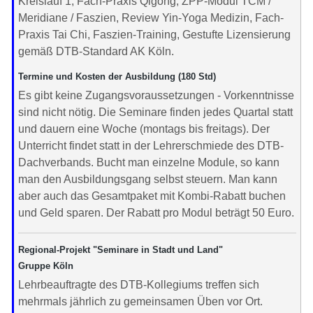
Kreislauf 1, Fach-Praxis Qigong, ZPP-Modul TCM /
Meridiane / Faszien, Review Yin-Yoga Medizin, Fach-
Praxis Tai Chi, Faszien-Training, Gestufte Lizensierung
gemäß DTB-Standard AK Köln.
Termine und Kosten der Ausbildung (180 Std)
Es gibt keine Zugangsvoraussetzungen - Vorkenntnisse
sind nicht nötig. Die Seminare finden jedes Quartal statt
und dauern eine Woche (montags bis freitags). Der
Unterricht findet statt in der Lehrerschmiede des DTB-
Dachverbands. Bucht man einzelne Module, so kann
man den Ausbildungsgang selbst steuern. Man kann
aber auch das Gesamtpaket mit Kombi-Rabatt buchen
und Geld sparen. Der Rabatt pro Modul beträgt 50 Euro.
Regional-Projekt "Seminare in Stadt und Land"
Gruppe Köln
Lehrbeauftragte des DTB-Kollegiums treffen sich
mehrmals jährlich zu gemeinsamen Üben vor Ort.