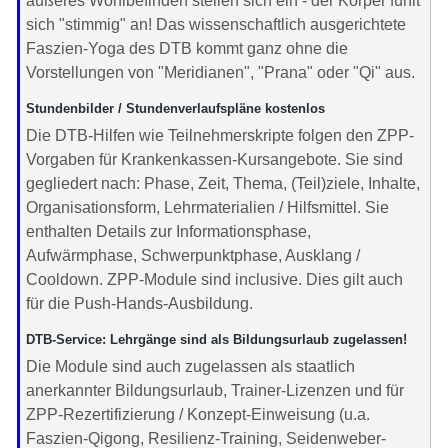
äußeres Wohlbefinden stellen sich ein - der Körper fühlt
sich "stimmig" an! Das wissenschaftlich ausgerichtete
Faszien-Yoga des DTB kommt ganz ohne die
Vorstellungen von "Meridianen", "Prana" oder "Qi" aus.
Stundenbilder / Stundenverlaufspläne kostenlos
Die DTB-Hilfen wie Teilnehmerskripte folgen den ZPP-
Vorgaben für Krankenkassen-Kursangebote. Sie sind
gegliedert nach: Phase, Zeit, Thema, (Teil)ziele, Inhalte,
Organisationsform, Lehrmaterialien / Hilfsmittel. Sie
enthalten Details zur Informationsphase,
Aufwärmphase, Schwerpunktphase, Ausklang /
Cooldown. ZPP-Module sind inclusive. Dies gilt auch
für die Push-Hands-Ausbildung.
DTB-Service: Lehrgänge sind als Bildungsurlaub zugelassen!
Die Module sind auch zugelassen als staatlich
anerkannter Bildungsurlaub, Trainer-Lizenzen und für
ZPP-Rezertifizierung / Konzept-Einweisung (u.a.
Faszien-Qigong, Resilienz-Training, Seidenweber-