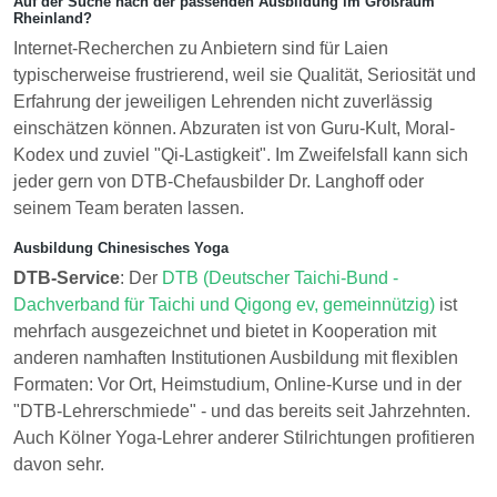
Auf der Suche nach der passenden Ausbildung im Großraum
Rheinland?
Internet-Recherchen zu Anbietern sind für Laien
typischerweise frustrierend, weil sie Qualität, Seriosität und
Erfahrung der jeweiligen Lehrenden nicht zuverlässig
einschätzen können. Abzuraten ist von Guru-Kult, Moral-
Kodex und zuviel "Qi-Lastigkeit". Im Zweifelsfall kann sich
jeder gern von DTB-Chefausbilder Dr. Langhoff oder
seinem Team beraten lassen.
Ausbildung Chinesisches Yoga
DTB-Service
: Der
DTB (Deutscher Taichi-Bund -
Dachverband für Taichi und Qigong ev, gemeinnützig)
ist
mehrfach ausgezeichnet und bietet in Kooperation mit
anderen namhaften Institutionen Ausbildung mit flexiblen
Formaten: Vor Ort, Heimstudium, Online-Kurse und in der
"DTB-Lehrerschmiede" - und das bereits seit Jahrzehnten.
Auch Kölner Yoga-Lehrer anderer Stilrichtungen profitieren
davon sehr.